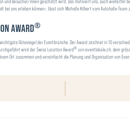
nen und Besucher/innen geschätzt wird. Das motiviert uns, auch weiterhin b
t bei uns erleben können», lässt sich Michelle Kilbert vom Autohalle-Team z
®
ION AWARD
s wichtigste Gütesiegel der Eventbranche. Der Award zeichnet in 10 verschi
®
durchgeführt wird der Swiss Location Award
von eventlokale.ch, dem gröss
einem Ort zusammen und vereinfacht die Planung und Organisation von Even