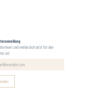
tteranmeldung
nformiert und melde dich jetzt für den
ter an!
elden