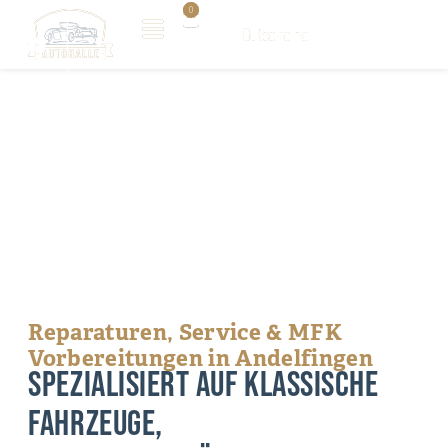
0
0
Gutscheine
Gutscheine
AUTOHALLE |
OLDTIMERWERKSTATT &
FAHRZEUGUNTERHALT IM
ZÜRCHER WEINLAND
Reparaturen, Service & MFK
Vorbereitungen in Andelfingen
SPEZIALISIERT AUF KLASSISCHE
FAHRZEUGE,