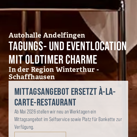
Autohalle Andelfingen
TAGUNGS- UND EVENTLOCATION
MIT OLDTIMER CHARME
In der Region Winterthur -
Schaffhausen
MITTAGSANGEBOT ERSETZT À-LA-
CARTE-RESTAURANT
Ab Mai 2026 stellen wir neu an Werktagen ein
Mittagsangebot im Selfservice sowie Platz für Bankette zur
Verfügung.