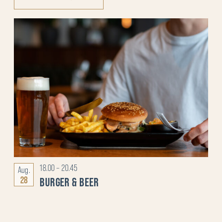
LIST
OF
VERANSTALTUNGEN
IN
PHOTO
VIEW
18.00
–
20.45
Aug.
28
BURGER & BEER