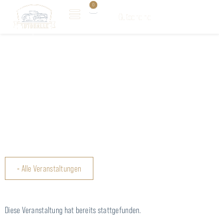
0
0
Gutscheine
Gutscheine
AUTOHALLE | AUTOHALLE
SUNDAY CLASSICS &
BRUNCH JUNI
« Alle Veranstaltungen
Diese Veranstaltung hat bereits stattgefunden.