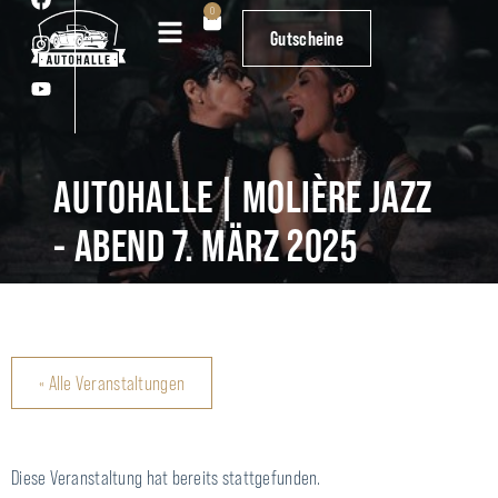
0
0
Gutscheine
Gutscheine
AUTOHALLE | MOLIÈRE JAZZ
- ABEND 7. MÄRZ 2025
« Alle Veranstaltungen
Diese Veranstaltung hat bereits stattgefunden.