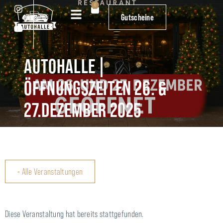
0
0
Gutscheine
Gutscheine
AUTOHALLE |
ÖFFNUNGSZEITEN 26. &
27.DEZEMBER 2025
« Alle Veranstaltungen
Diese Veranstaltung hat bereits stattgefunden.