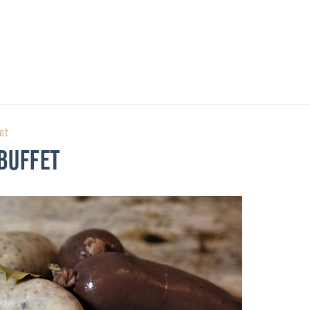
et
BUFFET