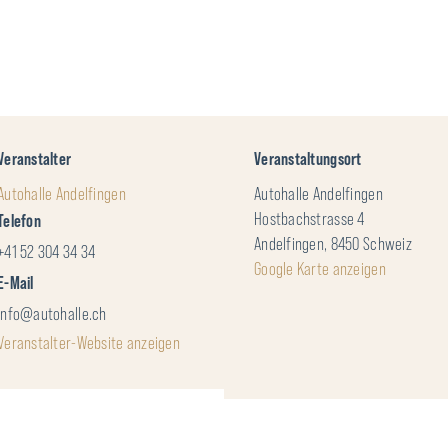
Veranstalter
Veranstaltungsort
Autohalle Andelfingen
Autohalle Andelfingen
Hostbachstrasse 4
Telefon
Andelfingen
,
8450
Schweiz
+41 52 304 34 34
Google Karte anzeigen
E-Mail
info@autohalle.ch
Veranstalter-Website anzeigen