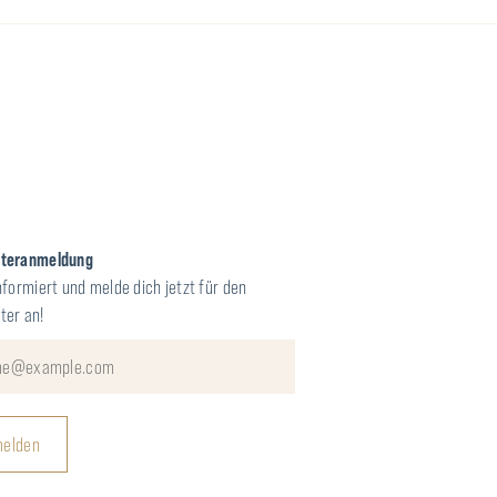
tteranmeldung
nformiert und melde dich jetzt für den
ter an!
elden