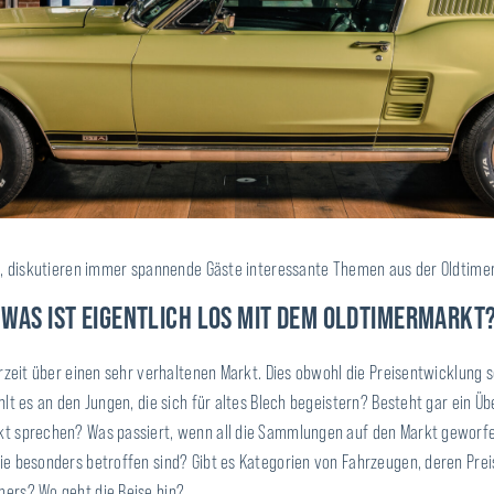
in, diskutieren immer spannende Gäste interessante Themen aus der Oldtime
„WAS IST EIGENTLICH LOS MIT DEM OLDTIMERMARKT
rzeit über einen sehr verhaltenen Markt. Dies obwohl die Preisentwicklung 
lt es an den Jungen, die sich für altes Blech begeistern? Besteht gar ein 
t sprechen? Was passiert, wenn all die Sammlungen auf den Markt geworfe
e besonders betroffen sind? Gibt es Kategorien von Fahrzeugen, deren Pre
ers? Wo geht die Reise hin?