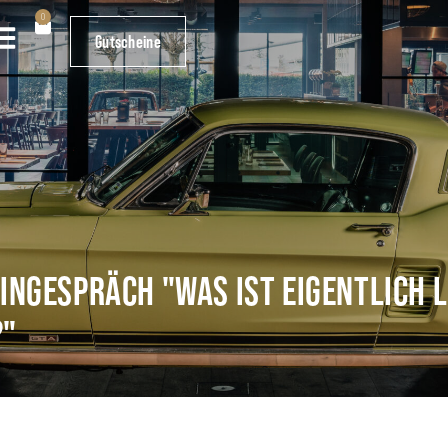
0
0
Gutscheine
Gutscheine
INGESPRÄCH "WAS IST EIGENTLICH 
?"