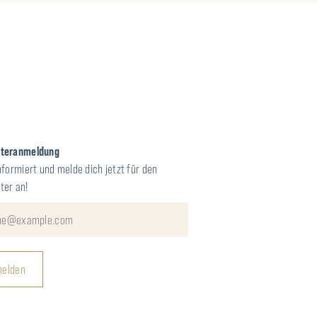
tteranmeldung
nformiert und melde dich jetzt für den
ter an!
elden